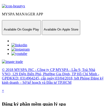
MYSPA MANAGER APP
Available On
Google Play
Available On
Apple Store
© 2018 MYSPA JSC - Công ty CP MYSPA - Lầu 9, Toà Nhà
VNO, 129 Điện Biên Phủ, Phường Gia Định, TP Hồ Chí Minh -
GPĐKKD: 0314964245, cấp ngày:03/04/2018, bởi Phòng Đăng ký
kinh doanh – Sở kế hoạch và Đầu tư TP.HCM
×
Đăng ký phần mềm quản lý spa