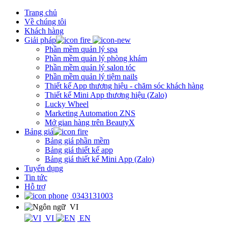
Trang chủ
Về chúng tôi
Khách hàng
Giải pháp
Phần mềm quản lý spa
Phần mềm quản lý phòng khám
Phần mềm quản lý salon tóc
Phần mềm quản lý tiệm nails
Thiết kế App thương hiệu - chăm sóc khách hàng
Thiết kế Mini App thương hiệu (Zalo)
Lucky Wheel
Marketing Automation ZNS
Mở gian hàng trên BeautyX
Bảng giá
Bảng giá phần mềm
Bảng giá thiết kế app
Bảng giá thiết kế Mini App (Zalo)
Tuyển dụng
Tin tức
Hỗ trợ
0343131003
VI
VI
EN