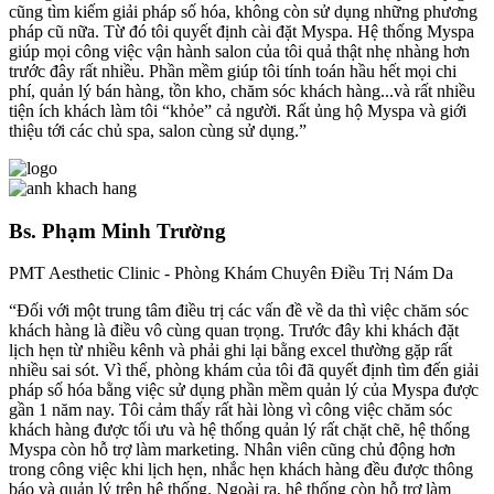
cũng tìm kiếm giải pháp số hóa, không còn sử dụng những phương
pháp cũ nữa. Từ đó tôi quyết định cài đặt Myspa. Hệ thống Myspa
giúp mọi công việc vận hành salon của tôi quả thật nhẹ nhàng hơn
trước đây rất nhiều. Phần mềm giúp tôi tính toán hầu hết mọi chi
phí, quản lý bán hàng, tồn kho, chăm sóc khách hàng...và rất nhiều
tiện ích khách làm tôi “khỏe” cả người. Rất ủng hộ Myspa và giới
thiệu tới các chủ spa, salon cùng sử dụng.”
Bs. Phạm Minh Trường
PMT Aesthetic Clinic - Phòng Khám Chuyên Điều Trị Nám Da
“Đối với một trung tâm điều trị các vấn đề về da thì việc chăm sóc
khách hàng là điều vô cùng quan trọng. Trước đây khi khách đặt
lịch hẹn từ nhiều kênh và phải ghi lại bằng excel thường gặp rất
nhiều sai sót. Vì thế, phòng khám của tôi đã quyết định tìm đến giải
pháp số hóa bằng việc sử dụng phần mềm quản lý của Myspa được
gần 1 năm nay. Tôi cảm thấy rất hài lòng vì công việc chăm sóc
khách hàng được tối ưu và hệ thống quản lý rất chặt chẽ, hệ thống
Myspa còn hỗ trợ làm marketing. Nhân viên cũng chủ động hơn
trong công việc khi lịch hẹn, nhắc hẹn khách hàng đều được thông
báo và quản lý trên hệ thống. Ngoài ra, hệ thống còn hỗ trợ làm